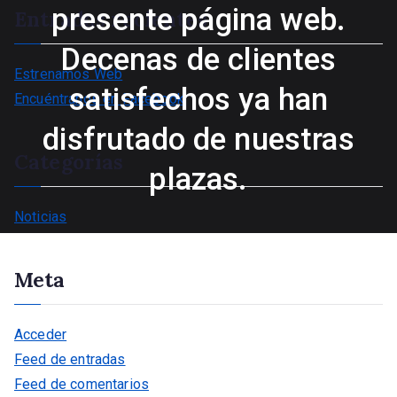
presente página web.
Entradas recientes
a
r
Decenas de clientes
Estrenamos Web
satisfechos ya han
Encuéntranos en Facebook
disfrutado de nuestras
Categorías
plazas.
Noticias
Meta
Acceder
Feed de entradas
Feed de comentarios