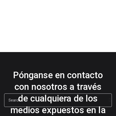
Pónganse en contacto
con nosotros a través
de cualquiera de los
B
u
medios expuestos en la
s
c